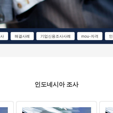
조사
해결사례
기업신용조사사례
mou-자격
인
인도네시아 조사