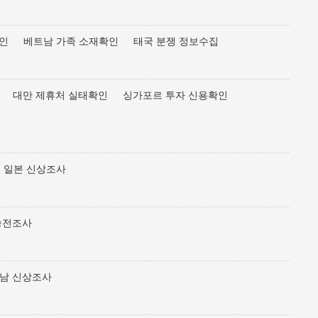
확인
베트남 가족 소재확인
태국 분쟁 정보수집
대만 제휴처 실태확인
싱가포르 투자 신용확인
일본 신상조사
송전조사
남 신상조사